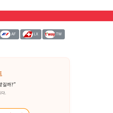
AF
LX
TW
트
맡길까?”
니다.