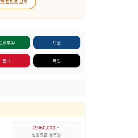
체크 포인트 보기
포르투갈
체코
몰타
독일
2,060,000 ~
항공요금 불포함