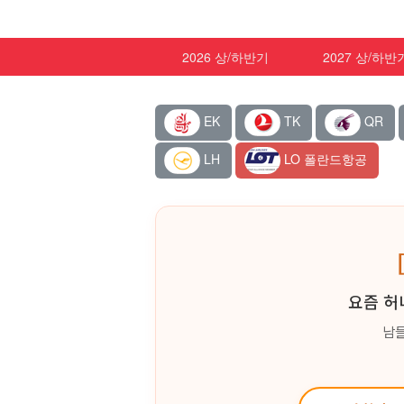
2026 상/하반기
2027 상/하반
EK
TK
QR
LH
LO 폴란드항공
요즘 허
남들